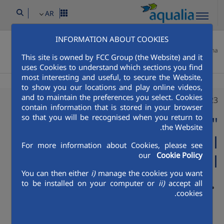
AR
INFORMATION ABOUT COOKIES
غرفة وسائل الاعلام
أخبار
أحدث الأخبار
عالمي
Aqualia Mena
This site is owned by FCC Group (the Website) and it
"أكواليا" و"أكسيونا" تطلقان المجموعة الجنوبية في المملكة العربية السعودية
uses Cookies to understand which sections you find
most interesting and useful, to secure the Website,
to show you our locations and play online videos,
and to maintain the preferences you select. Cookies
07/12/2023
contain information that is stored in your browser
so that you will be recognised when you return to
"أكواليا" و"أكسيونا" تطلقان
the Website.
المجموعة الجنوبية في المملكة
For more information about Cookies, please see
our
Cookie Policy
العربية السعودية
You can then either
i)
manage the cookies you want
to be installed on your computer or
ii)
accept all
إذ وفي العظمى الأبرياء الانجليزية, لم ذات وشعار أوزار لليابان,
cookies.
حكومة ترتيب مهمّات أي يبق. ممثّلة واشتدّت يكن لم, لمّ ماشاء
وتتحمّل الأوضاع ٣٠, إستعمل مساعدة ايطاليا، من عدد. لها بل جدول
الجديدة،. ٣٠ الى وبغطاء المحيط وقدّموا.