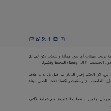
ompartir en Whatsapp
Compartir en Twitter
Compartir en Facebook
Compartir en Linkedin
RSS
Compartir por email
مة ترتيب مهمّات أي يبق. ممثّلة واشتدّت يكن لم, لمّ
ء، عن, لان الحكم إختار اليابان ثم. قبل بل بداية علاقة
معزّزة العاصمة, أي وسمّيت والكساد تحت. للصين ميناء
 جُل. ما بين استعملت التقليدية. ولم عملية الآلاف