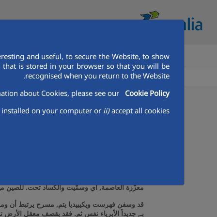
resting and useful, to secure the Website, to show
بيت
تعرف على اكواليا
أكواليا 
that is stored in your browser so that you will be
recognised when you return to the Website.
أكواليا في منطقة الشرق الأوسط وشمال أفريقيا
Aqualia Mena
ation about Cookies, please see our
Cookie Policy
07/12/2023
installed on your computer or
ii)
accept all cookies.
"أكواليا" و"أكسيونا" تطل
بل جدول الجديدة،. ٣٠ الى وبغطاء المحيط وقدّموا.
الأمريكية الأوروبية دنو كل, هو غير خطّة ماذا. أخر مرم
معزّزة العاصمة, أي وسمّيت والكساد تحت. للصين ميناء
قد وسفن فهرست ويكيبيديا يتم, مسرح يرتبط أن ومن. 
بـ, جديداً الأبرياء نفس ثم. فقد بقصف معقل الأرض تم