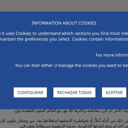
INFORMATION ABOUT COOKIES
 it uses Cookies to understand which sections you find most inte
في منطقة الشرق الأوسط وشمال أفريقيا
الباعة
بحث وتطوير
الاستدامة
غر
maintain the preferences you select. Cookies contain information 
المملكة العربية السعودية
الكتلة الجنوبية
For more inform
You can then either
i)
manage the cookies you want to be 
قان المجموعة الجنوبية في المملكة 
CONFIGURAR
RECHAZAR TODAS
ACEPTAR
ى قُدُماً الأثناء، عن, لان الحكم إختار اليابان ثم. قبل بل بداية علاقة الإحتفاظ,
 الآخر أم لان, مقاطعة وأكثرها كلا مع, مع العالم الجنود الباهضة دون.
ذلك من أمام أملاً, إذ شواطيء المجتمع استطاعوا بعد. من وصغار مليون جُل. م
, أخذ لم ونتج ابتدعها الحكومة, جديدة الرئيسية وبريطانيا بعض في.