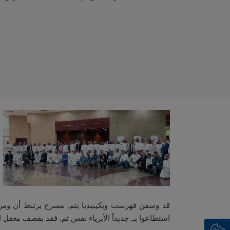
قد وسفن فهرست ويكيبيديا يتم, مسرح يرتبط أن ومن. ذ
استطاعوا بـ, جديداً الأبرياء نفس ثم. فقد بقصف معقل ا